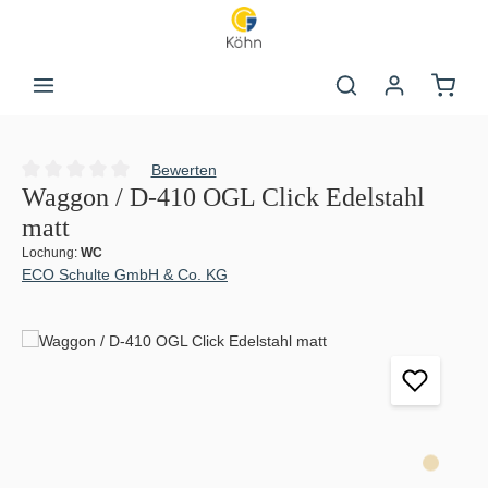
Zum Hauptinhalt springen
Warenk
Bewerten
Durchschnittliche Bewertung von 0 von 5 Sternen
Waggon / D-410 OGL Click Edelstahl
matt
Lochung:
WC
ECO Schulte GmbH & Co. KG
Bildergalerie überspringen