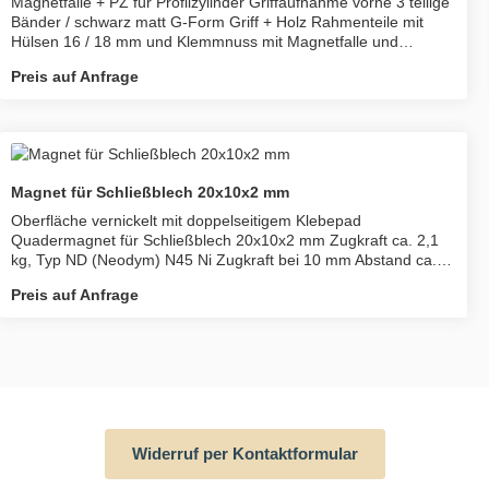
Magnetfalle + PZ für Profilzylinder Griffaufnahme vorne 3 teilige
Bänder / schwarz matt G-Form Griff + Holz Rahmenteile mit
Hülsen 16 / 18 mm und Klemmnuss mit Magnetfalle und
Metallhülsen mit verstellbarer Federkraft für 8 mm Glas
Preis auf Anfrage
werkseitig geprüft auf 200.000 Drückerbewegungen mit
Magnet-Falle ohne Schließblech Set mit G-Form Drückern und
RT für Holz - Minuspol in der Falle zeigt nach aussen; passend
zu VITADOOR Zargen mit Schließblech PO198/0090 GH
(magnetisch): 170x29x3 mm lieferbar in DIN Rechts oder links;
- GARANT Kurzschließblech Nr. 0090082 schwarz
Magnet für Schließblech 20x10x2 mm
mit Magneteinsatz 009100034 - JELDWEN 086010171
(Schließblech lang) + Magneteinsatz oder SB96 mm
Oberfläche vernickelt mit doppelseitigem Klebepad
(Schließblech kurz) 2046KO+Magneteinsatz
Quadermagnet für Schließblech 20x10x2 mm Zugkraft ca. 2,1
kg, Typ ND (Neodym) N45 Ni Zugkraft bei 10 mm Abstand ca.
0,117 HS-Nr. 85051110 mit Klebepad beidseitig haftend
Preis auf Anfrage
GSDM00.Klebestreifen-klar
Widerruf per Kontaktformular