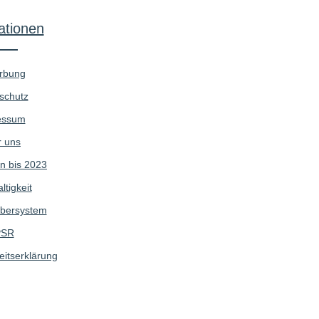
ationen
rbung
schutz
essum
 uns
n bis 2023
tigkeit
bersystem
SR
eitserklärung