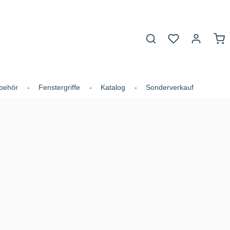
Du hast 0 Produk
War
behör
Fenstergriffe
Katalog
Sonderverkauf