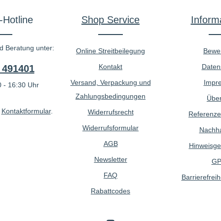
-Hotline
Shop Service
Inform
d Beratung unter:
Online Streitbeilegung
Bewe
Kontakt
Daten
 491401
Versand, Verpackung und
Impr
 - 16:30 Uhr
Zahlungsbedingungen
Über
r
Kontaktformular
.
Widerrufsrecht
Referenze
Widerrufsformular
Nachhal
AGB
Hinweisge
Newsletter
GP
FAQ
Barrierefreih
Rabattcodes