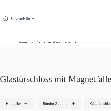
um Hauptinhalt springen
Zur Hauptnavigation springen
Service/Hilfe
Home
Sicherheitsbeschläge
Glastürprodukte
Glastürschloss mit Magnetfall
Hersteller
Bänder Zubehör
Glastürschlo