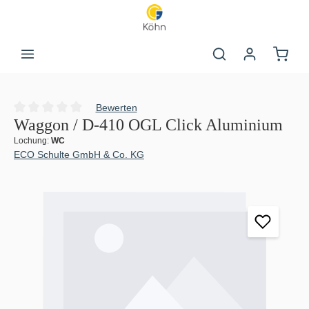
Zum Hauptinhalt springen
Warenk
Bewerten
Durchschnittliche Bewertung von 0 von 5 Sternen
Waggon / D-410 OGL Click Aluminium
Lochung:
WC
ECO Schulte GmbH & Co. KG
Bildergalerie überspringen