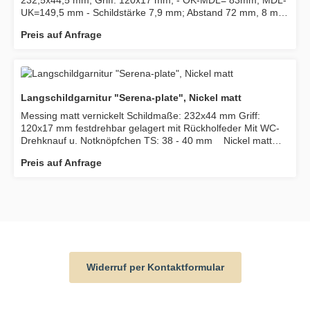
232,5x44,5 mm; Griff: 120x17 mm; - OK-MDL= 83mm; MDL-
UK=149,5 mm - Schildstärke 7,9 mm; Abstand 72 mm, 8 mm
VK; - Wichtiger Pflegehinweis: Die Griff- u.
Preis auf Anfrage
Schildoberflächen dürfen nur mit klarem Wasser u.
weichem Lappen gereinigt werden! Messing poliert mit
Zylinderabdeckung festdrehbar mit Rückholfeder
Schildmaße: 232 x 44 mm Griff: 120 x 17 mm Vierkant: 8
mm Abstand 72 mm, WC 78 mm
Langschildgarnitur "Serena-plate", Nickel matt
Messing matt vernickelt Schildmaße: 232x44 mm Griff:
120x17 mm festdrehbar gelagert mit Rückholfeder Mit WC-
Drehknauf u. Notknöpfchen TS: 38 - 40 mm Nickel matt
Festdrehbar mit Rückholfeder Schildmaße: 232 x 44 mm
Preis auf Anfrage
Griff: 120 x 17 mm Vierkant: 8 mm Abstand 72 mm, WC 78
mm
Widerruf per Kontaktformular