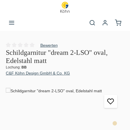
Zum Hauptinhalt springen
Warenk
Bewerten
Durchschnittliche Bewertung von 0 von 5 Sternen
Schildgarnitur "dream 2-LSO" oval,
Edelstahl matt
Lochung:
BB
C&F Köhn Design GmbH & Co. KG
Bildergalerie überspringen