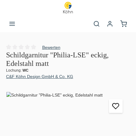
Zum Hauptinhalt springen
Warenk
Bewerten
Durchschnittliche Bewertung von 0 von 5 Sternen
Schildgarnitur "Philia-LSE" eckig,
Edelstahl matt
Lochung:
WC
C&F Köhn Design GmbH & Co. KG
Bildergalerie überspringen