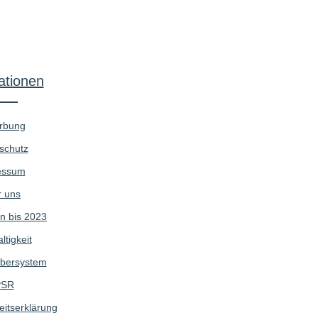
ationen
rbung
schutz
essum
 uns
n bis 2023
tigkeit
bersystem
SR
eitserklärung