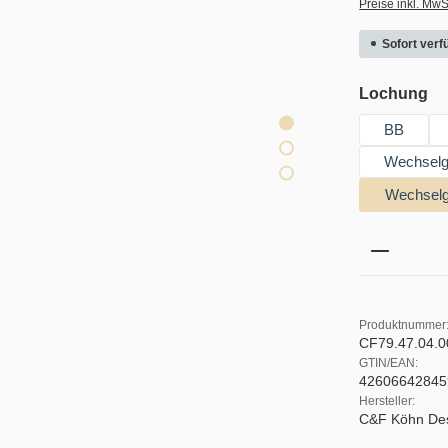
Preise inkl. MwS
Sofort verfü
au
Lochung
BB
Wechselgr
Wechselg
Produkt 
Produktnummer
CF79.47.04.
GTIN/EAN:
42606642845
Hersteller:
C&F Köhn De