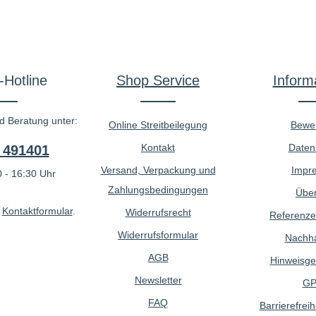
-Hotline
Shop Service
Inform
d Beratung unter:
Online Streitbeilegung
Bewe
Kontakt
Daten
 491401
Versand, Verpackung und
Impr
 - 16:30 Uhr
Zahlungsbedingungen
Über
r
Kontaktformular
.
Widerrufsrecht
Referenze
Widerrufsformular
Nachhal
AGB
Hinweisge
Newsletter
GP
FAQ
Barrierefreih