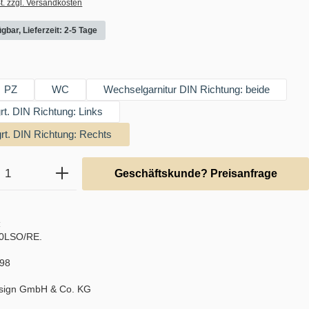
t. zzgl. Versandkosten
gbar, Lieferzeit: 2-5 Tage
swählen
PZ
WC
Wechselgarnitur DIN Richtung: beide
t. DIN Richtung: Links
rt. DIN Richtung: Rechts
Anzahl: Gib den gewünschten Wert ein ode
Geschäftskunde? Preisanfrage
:
00LSO/RE.
98
sign GmbH & Co. KG