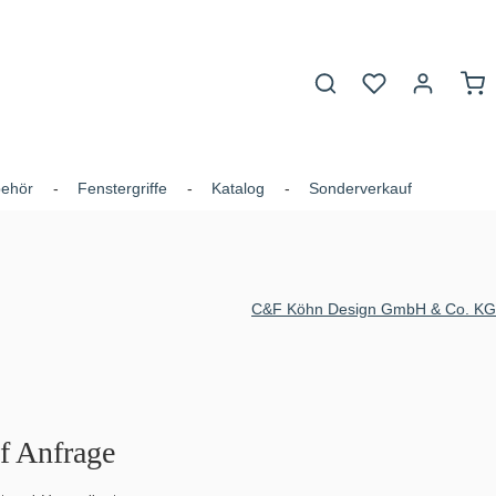
Du hast 0 Produk
War
behör
Fenstergriffe
Katalog
Sonderverkauf
C&F Köhn Design GmbH & Co. KG
uf Anfrage