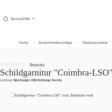
um Hauptinhalt springen
Zur Hauptnavigation springen
Service/Hilfe
Home
Sicherheitsbeschläge
Glastürprodukte
Bewerten
Durchschnittliche Bewertung von 0 von 5 Sternen
Schildgarnitur "Coimbra-LSO" 
Lochung:
Wechselgrt. DIN Richtung: Rechts
Bildergalerie überspringen