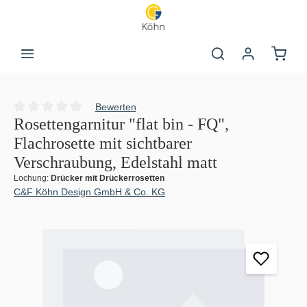
Zum Hauptinhalt springen
Warenk
Bewerten
Durchschnittliche Bewertung von 0 von 5 Sternen
Rosettengarnitur "flat bin - FQ",
Flachrosette mit sichtbarer
Verschraubung, Edelstahl matt
Lochung:
Drücker mit Drückerrosetten
C&F Köhn Design GmbH & Co. KG
Bildergalerie überspringen