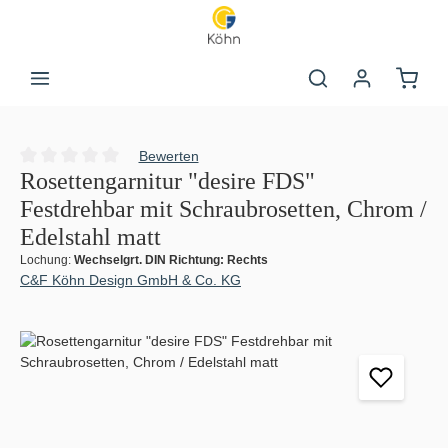
Zum Hauptinhalt springen
Warenk
Bewerten
Durchschnittliche Bewertung von 0 von 5 Sternen
Rosettengarnitur "desire FDS"
Festdrehbar mit Schraubrosetten, Chrom /
Edelstahl matt
Lochung:
Wechselgrt. DIN Richtung: Rechts
C&F Köhn Design GmbH & Co. KG
Bildergalerie überspringen