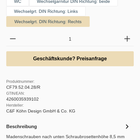
WC
Wechselgarnitur DIN Richtung: beide
Wechselgrt. DIN Richtung: Links
Wechselgrt. DIN Richtung: Rechts
Produkt Anzahl: Gib den gewünschten Wert ein oder b
Geschäftskunde? Preisanfrage
Produktnummer:
CF79.52.04.28/R
GTIN/EAN:
4260035939102
Hersteller:
C&F Köhn Design GmbH & Co. KG
Beschreibung
Madenschrauben nach unten Schraubrosettenhöhe 8,5 mm