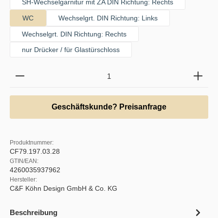
SH-Wechselgarnitur mit ZA DIN Richtung: Rechts
WC
Wechselgrt. DIN Richtung: Links
Wechselgrt. DIN Richtung: Rechts
nur Drücker / für Glastürschloss
Produkt Anzahl: Gib den gewünschten Wert ein oder b
Geschäftskunde? Preisanfrage
Produktnummer:
CF79.197.03.28
GTIN/EAN:
4260035937962
Hersteller:
C&F Köhn Design GmbH & Co. KG
Beschreibung