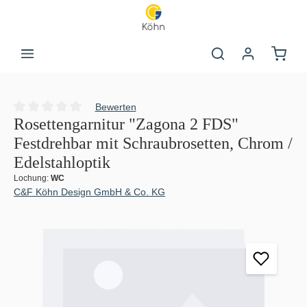
Zum Hauptinhalt springen
Warenk
Bewerten
Durchschnittliche Bewertung von 0 von 5 Sternen
Rosettengarnitur "Zagona 2 FDS"
Festdrehbar mit Schraubrosetten, Chrom /
Edelstahloptik
Lochung:
WC
C&F Köhn Design GmbH & Co. KG
Bildergalerie überspringen