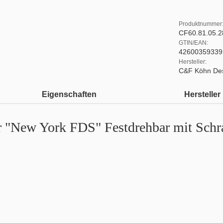
Produktnummer
CF60.81.05.2
GTIN/EAN:
42600359339
Hersteller:
C&F Köhn De
Eigenschaften
Hersteller
r "New York FDS" Festdrehbar mit Schra