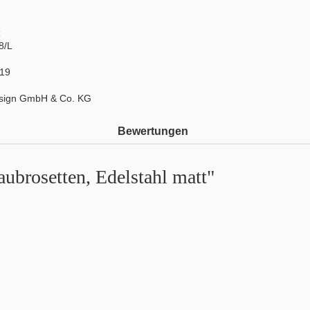
:
8/L
19
sign GmbH & Co. KG
Bewertungen
ubrosetten, Edelstahl matt"