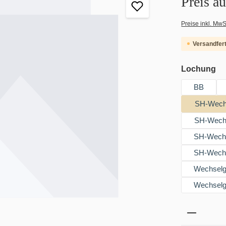
Preis a
Preise inkl. MwS
Versandfert
au
Lochung
BB
SH-Wechs
SH-Wechs
SH-Wechse
SH-Wechse
Wechselgr
Wechselgr
Produkt 