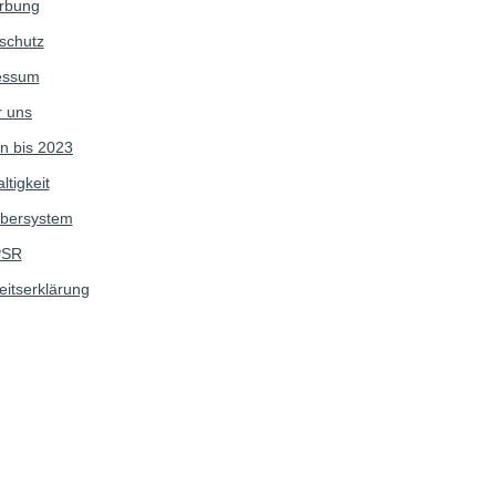
rbung
schutz
essum
 uns
n bis 2023
tigkeit
bersystem
SR
eitserklärung