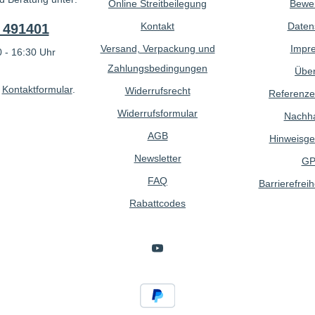
Online Streitbeilegung
Bewe
Kontakt
Daten
 491401
Versand, Verpackung und
Impr
 - 16:30 Uhr
Zahlungsbedingungen
Über
r
Kontaktformular
.
Widerrufsrecht
Referenze
Widerrufsformular
Nachhal
AGB
Hinweisge
Newsletter
GP
FAQ
Barrierefreih
Rabattcodes