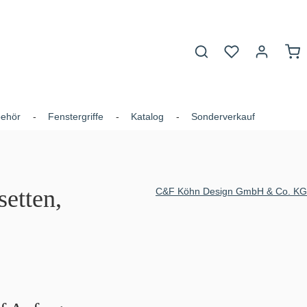
Du hast 0 Produk
War
behör
Fenstergriffe
Katalog
Sonderverkauf
etten,
C&F Köhn Design GmbH & Co. KG