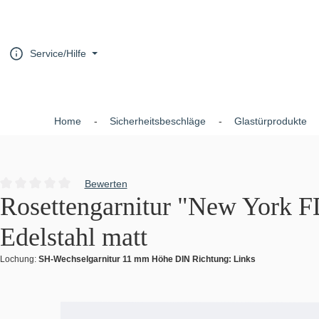
um Hauptinhalt springen
Zur Hauptnavigation springen
Service/Hilfe
Home
Sicherheitsbeschläge
Glastürprodukte
Bewerten
Durchschnittliche Bewertung von 0 von 5 Sternen
Rosettengarnitur "New York FD
Edelstahl matt
Lochung:
SH-Wechselgarnitur 11 mm Höhe DIN Richtung: Links
Bildergalerie überspringen