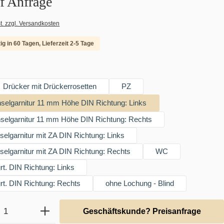
uf Anfrage
t. zzgl. Versandkosten
ig in 60 Tagen, Lieferzeit 2-5 Tage
swählen
Drücker mit Drückerrosetten
PZ
elgarnitur 11 mm Höhe DIN Richtung: Links
elgarnitur 11 mm Höhe DIN Richtung: Rechts
lgarnitur mit ZA DIN Richtung: Links
lgarnitur mit ZA DIN Richtung: Rechts
WC
t. DIN Richtung: Links
t. DIN Richtung: Rechts
ohne Lochung - Blind
Anzahl: Gib den gewünschten Wert ein ode
Geschäftskunde? Preisanfrage