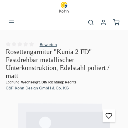
Zum Hauptinhalt springen
Warenk
Bewerten
Durchschnittliche Bewertung von 0 von 5 Sternen
Rosettengarnitur "Kunia 2 FD"
Festdrehbar metallischer
Unterkonstruktion, Edelstahl poliert /
matt
Lochung:
Wechselgrt. DIN Richtung: Rechts
C&F Köhn Design GmbH & Co. KG
Bildergalerie überspringen