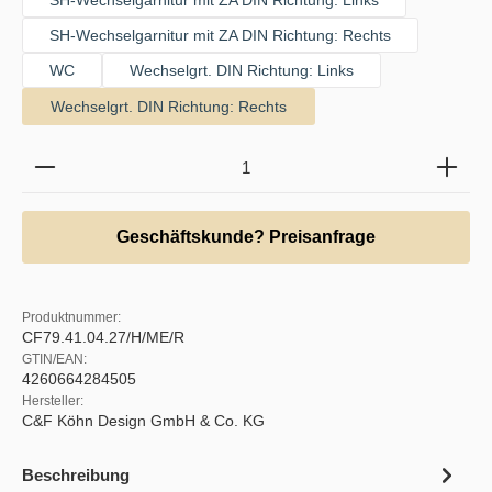
SH-Wechselgarnitur mit ZA DIN Richtung: Rechts
WC
Wechselgrt. DIN Richtung: Links
Wechselgrt. DIN Richtung: Rechts
Produkt Anzahl: Gib den gewünschten Wert ein oder b
Geschäftskunde? Preisanfrage
Produktnummer:
CF79.41.04.27/H/ME/R
GTIN/EAN:
4260664284505
Hersteller:
C&F Köhn Design GmbH & Co. KG
Beschreibung