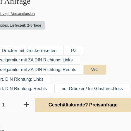
uf Anfrage
t. zzgl. Versandkosten
gbar, Lieferzeit: 2-5 Tage
swählen
Drücker mit Drückerrosetten
PZ
lgarnitur mit ZA DIN Richtung: Links
lgarnitur mit ZA DIN Richtung: Rechts
WC
t. DIN Richtung: Links
t. DIN Richtung: Rechts
nur Drücker / für Glastürschloss
Anzahl: Gib den gewünschten Wert ein ode
Geschäftskunde? Preisanfrage
: