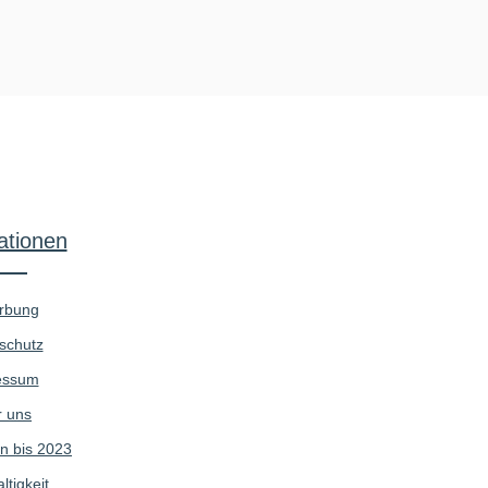
ationen
rbung
schutz
essum
 uns
n bis 2023
tigkeit