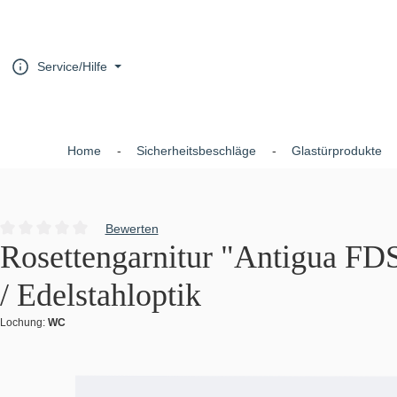
um Hauptinhalt springen
Zur Hauptnavigation springen
Service/Hilfe
Home
Sicherheitsbeschläge
Glastürprodukte
Bewerten
Durchschnittliche Bewertung von 0 von 5 Sternen
Rosettengarnitur "Antigua FDS
/ Edelstahloptik
Lochung:
WC
Bildergalerie überspringen