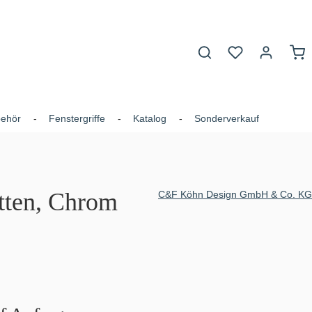
Du hast 0 Produk
War
behör
Fenstergriffe
Katalog
Sonderverkauf
tten, Chrom
C&F Köhn Design GmbH & Co. KG