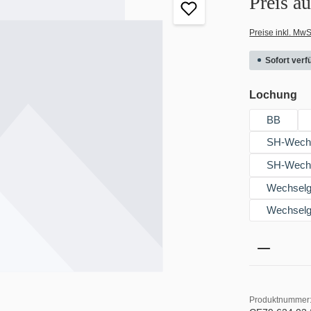
Preis a
Preise inkl. MwS
Sofort verfü
au
Lochung
BB
SH-Wechse
SH-Wechse
Wechselgr
Wechselgr
Produkt 
Produktnummer