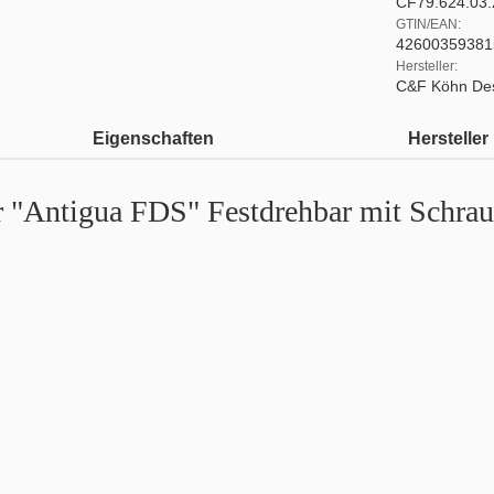
CF79.624.03.
GTIN/EAN:
42600359381
Hersteller:
C&F Köhn De
Eigenschaften
Hersteller
 "Antigua FDS" Festdrehbar mit Schraub