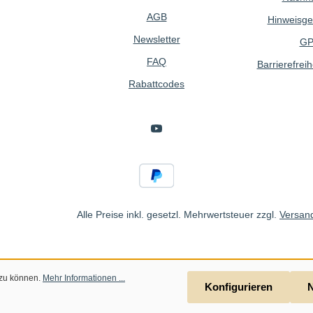
AGB
Hinweisge
Newsletter
GP
FAQ
Barrierefreih
Rabattcodes
Alle Preise inkl. gesetzl. Mehrwertsteuer zzgl.
Versan
 zu können.
Mehr Informationen ...
Konfigurieren
N