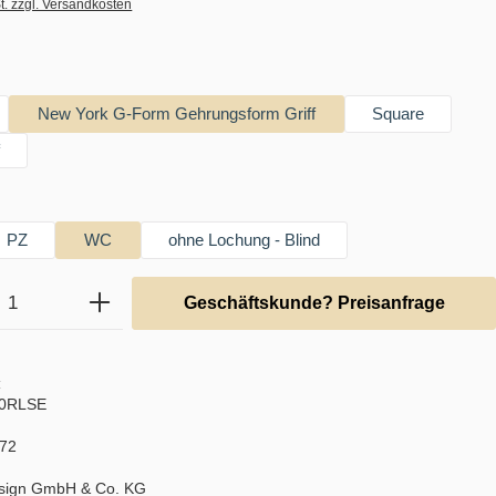
t. zzgl. Versandkosten
hlen
New York G-Form Gehrungsform Griff
Square
f
swählen
PZ
WC
ohne Lochung - Blind
Anzahl: Gib den gewünschten Wert ein ode
Geschäftskunde? Preisanfrage
:
00RLSE
72
sign GmbH & Co. KG