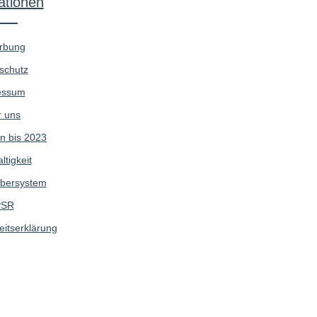
ationen
rbung
schutz
essum
 uns
n bis 2023
tigkeit
bersystem
SR
eitserklärung