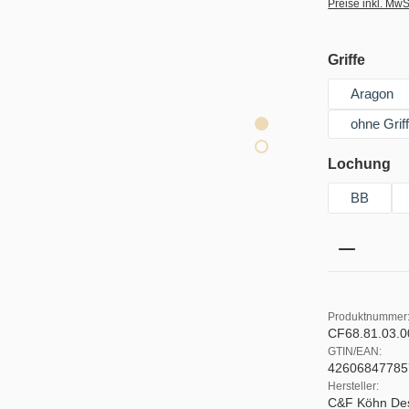
Preise inkl. MwS
auswä
Griffe
Aragon
ohne Grif
au
Lochung
BB
Produkt 
Produktnummer
CF68.81.03.
GTIN/EAN:
42606847785
Hersteller:
C&F Köhn De