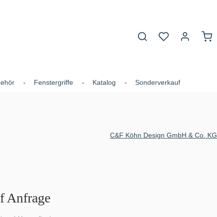
Du hast 0 Produk
War
behör
Fenstergriffe
Katalog
Sonderverkauf
C&F Köhn Design GmbH & Co. KG
uf Anfrage