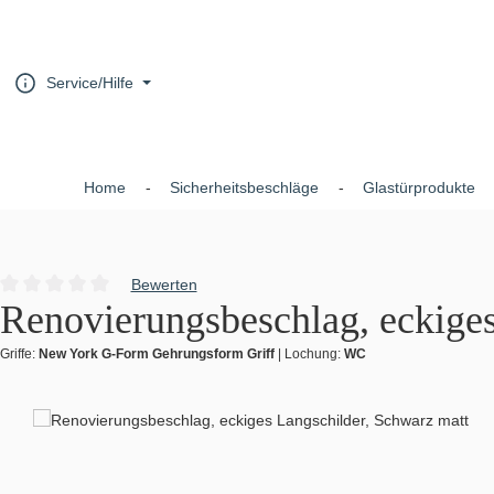
um Hauptinhalt springen
Zur Hauptnavigation springen
Service/Hilfe
Home
Sicherheitsbeschläge
Glastürprodukte
Bewerten
Durchschnittliche Bewertung von 0 von 5 Sternen
Renovierungsbeschlag, eckiges
Griffe:
New York G-Form Gehrungsform Griff
|
Lochung:
WC
Bildergalerie überspringen