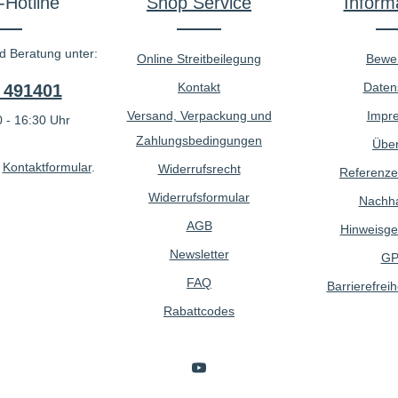
-Hotline
Shop Service
Inform
d Beratung unter:
Online Streitbeilegung
Bewe
Kontakt
Daten
 491401
Versand, Verpackung und
Impr
 - 16:30 Uhr
Zahlungsbedingungen
Über
r
Kontaktformular
.
Widerrufsrecht
Referenze
Widerrufsformular
Nachhal
AGB
Hinweisge
Newsletter
GP
FAQ
Barrierefreih
Rabattcodes