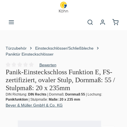
Zum Hauptinhalt springen
Warenk
Türzubehör
Einsteckschlösser/Schließbleche
Paniktür Einsteckschlösser
Bewerten
Durchschnittliche Bewertung von 0 von 5 Sternen
Panik-Einsteckschloss Funktion E, FS-
zertifiziert, ovaler Stulp, Dornmaß: 55 /
Stulpmaß: 20 x 235mm
DIN Richtung:
DIN Rechts
|
Dornmaß:
Dornmaß 55
|
Lochung:
Panikfunktion
|
Stulpmaße:
Maße: 20 x 235 mm
Beyer & Müller GmbH & Co. KG
Bildergalerie überspringen