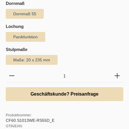
auswählen
Dornmaß
Dornmaß 55
auswählen
Lochung
Panikfunktion
auswählen
Stulpmaße
Maße: 20 x 235 mm
Produkt Anzahl: Gib den gewünschten Wert ein oder b
Geschäftskunde? Preisanfrage
Produktnummer:
CF60.S1013WE-RS55D_E
GTIN/EAN: