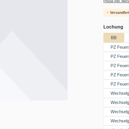
Preise inkl. MwS
Versandfert
au
Lochung
BB
PZ Feuers
PZ Feuers
PZ Feuer
PZ Feuers
PZ Feuers
Wechselga
Wechselga
Wechselga
Wechselga