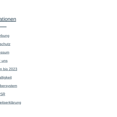
ationen
rbung
schutz
essum
 uns
n bis 2023
tigkeit
bersystem
SR
eitserklärung