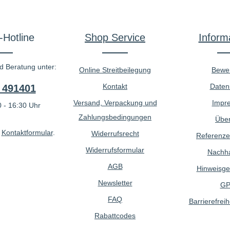
-Hotline
Shop Service
Inform
d Beratung unter:
Online Streitbeilegung
Bewe
Kontakt
Daten
 491401
Versand, Verpackung und
Impr
 - 16:30 Uhr
Zahlungsbedingungen
Über
r
Kontaktformular
.
Widerrufsrecht
Referenze
Widerrufsformular
Nachhal
AGB
Hinweisge
Newsletter
GP
FAQ
Barrierefreih
Rabattcodes