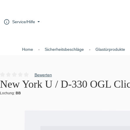
um Hauptinhalt springen
Zur Hauptnavigation springen
Service/Hilfe
Home
Sicherheitsbeschläge
Glastürprodukte
Bewerten
Durchschnittliche Bewertung von 0 von 5 Sternen
New York U / D-330 OGL Click
Lochung:
BB
Bildergalerie überspringen