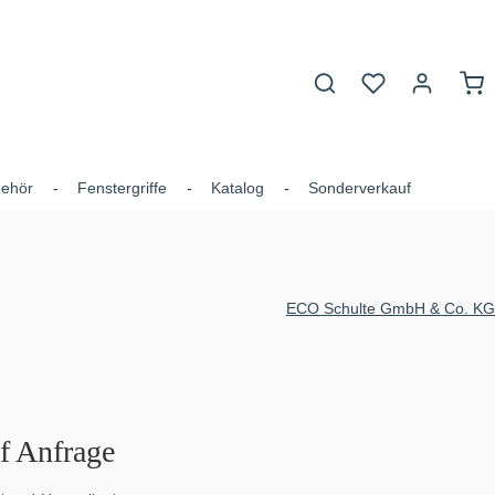
Du hast 0 Produk
War
behör
Fenstergriffe
Katalog
Sonderverkauf
ECO Schulte GmbH & Co. KG
uf Anfrage