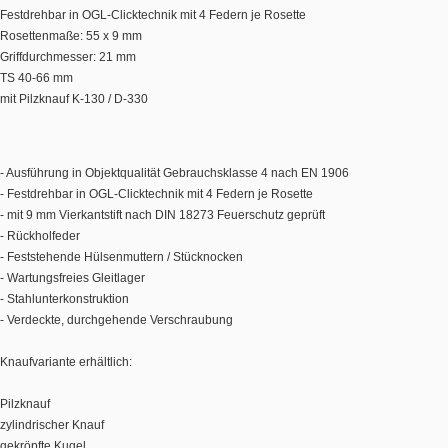
Festdrehbar in OGL-Clicktechnik mit 4 Federn je Rosette
Rosettenmaße: 55 x 9 mm
Griffdurchmesser: 21 mm
TS 40-66 mm
mit Pilzknauf K-130 / D-330
- Ausführung in Objektqualität Gebrauchsklasse 4 nach EN 1906
- Festdrehbar in OGL-Clicktechnik mit 4 Federn je Rosette
- mit 9 mm Vierkantstift nach DIN 18273 Feuerschutz geprüft
- Rückholfeder
- Feststehende Hülsenmuttern / Stücknocken
- Wartungsfreies Gleitlager
- Stahlunterkonstruktion
- Verdeckte, durchgehende Verschraubung
Knaufvariante erhältlich:
Pilzknauf
zylindrischer Knauf
gekröpfte Kugel