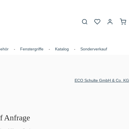
Du hast 0 Produk
War
behör
Fenstergriffe
Katalog
Sonderverkauf
ECO Schulte GmbH & Co. KG
uf Anfrage