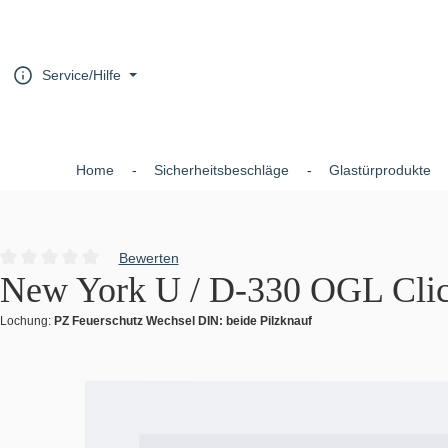
um Hauptinhalt springen
Zur Hauptnavigation springen
Service/Hilfe
Home
Sicherheitsbeschläge
Glastürprodukte
Bewerten
Durchschnittliche Bewertung von 0 von 5 Sternen
New York U / D-330 OGL Cli
Lochung:
PZ Feuerschutz Wechsel DIN: beide Pilzknauf
Bildergalerie überspringen