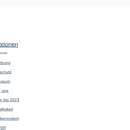
ationen
rbung
schutz
essum
 uns
n bis 2023
tigkeit
bersystem
SR