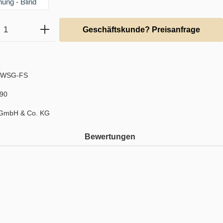
ung - Blind
Anzahl: Gib den gewünschten Wert ein ode
Geschäftskunde? Preisanfrage
:
.WSG-FS
90
 GmbH & Co. KG
Bewertungen