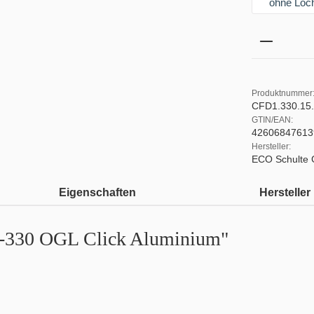
ohne Loch
Produkt 
Produktnummer
CFD1.330.15
GTIN/EAN:
42606847613
Hersteller:
ECO Schulte
Eigenschaften
Hersteller
D-330 OGL Click Aluminium"