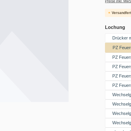
Preise inkl. MwS
Versandfert
au
Lochung
Drücker m
PZ Feuer
PZ Feuers
PZ Feuer
PZ Feuers
PZ Feuers
Wechselga
Wechselga
Wechselga
Wechselga