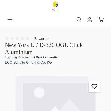
Zum Hauptinhalt springen
Warenk
Bewerten
Durchschnittliche Bewertung von 0 von 5 Sternen
New York U / D-330 OGL Click
Aluminium
Lochung:
Drücker mit Drückerrosetten
ECO Schulte GmbH & Co. KG
Bildergalerie überspringen