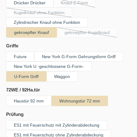
Drücker Drücker
Knauf Z-Form
(Diese Option ist zurzeit nicht verfü
Kugelknauf ohne Funktion
(Diese Option ist zurzeit nicht verfügbar.)
Zylindrischer Knauf ohne Funktion
gekroepfter Knauf
gekroepfter Kugelknauf
(Diese Option ist zurzeit nic
auswählen
Griffe
Future
New York G-Form Gehrungsform Griff
New York U -geschlossene G-Form-
U-Form Griff
Waggon
auswählen
72WE / 92Ha.tür
Haustür 92 mm
Wohnungstür 72 mm
auswählen
Prüfung
ES1 mit Feuerschutz mit Zylinderabdeckung
ES1 mit Feuerschutz ohne Zylinderabdeckung