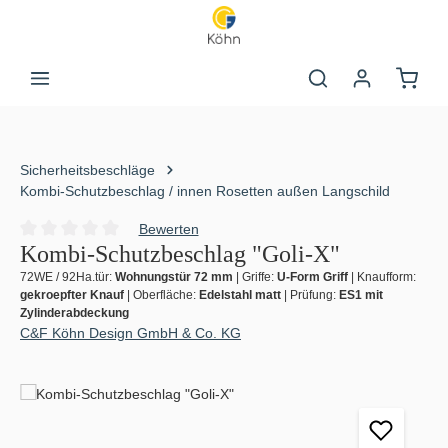
Zum Hauptinhalt springen
Warenk
Sicherheitsbeschläge
Kombi-Schutzbeschlag / innen Rosetten außen Langschild
Bewerten
Durchschnittliche Bewertung von 0 von 5 Sternen
Kombi-Schutzbeschlag "Goli-X"
72WE / 92Ha.tür:
Wohnungstür 72 mm
|
Griffe:
U-Form Griff
|
Knaufform:
gekroepfter Knauf
|
Oberfläche:
Edelstahl matt
|
Prüfung:
ES1 mit
Zylinderabdeckung
C&F Köhn Design GmbH & Co. KG
Bildergalerie überspringen