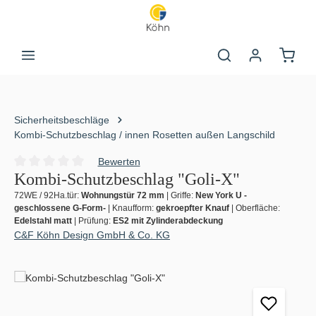
Zum Hauptinhalt springen
Warenk
Sicherheitsbeschläge
Kombi-Schutzbeschlag / innen Rosetten außen Langschild
Bewerten
Durchschnittliche Bewertung von 0 von 5 Sternen
Kombi-Schutzbeschlag "Goli-X"
72WE / 92Ha.tür:
Wohnungstür 72 mm
|
Griffe:
New York U -
geschlossene G-Form-
|
Knaufform:
gekroepfter Knauf
|
Oberfläche:
Edelstahl matt
|
Prüfung:
ES2 mit Zylinderabdeckung
C&F Köhn Design GmbH & Co. KG
Bildergalerie überspringen