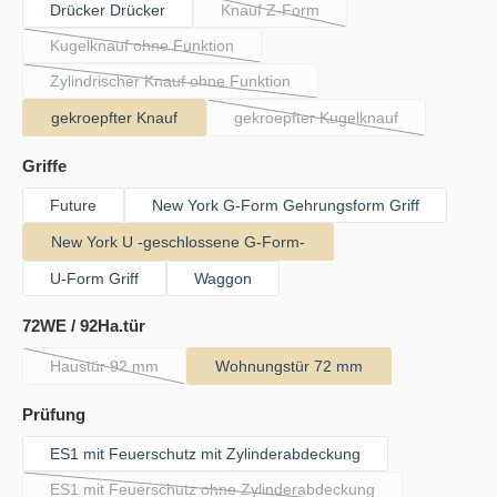
Drücker Drücker
Knauf Z-Form
(Diese Option ist zurzeit nicht verfü
Kugelknauf ohne Funktion
(Diese Option ist zurzeit nicht verfügbar.)
Zylindrischer Knauf ohne Funktion
(Diese Option ist zurzeit nicht verfügbar.)
gekroepfter Knauf
gekroepfter Kugelknauf
(Diese Option ist zurzeit nic
auswählen
Griffe
Future
New York G-Form Gehrungsform Griff
New York U -geschlossene G-Form-
U-Form Griff
Waggon
auswählen
72WE / 92Ha.tür
Haustür 92 mm
Wohnungstür 72 mm
(Diese Option ist zurzeit nicht verfügbar.)
auswählen
Prüfung
ES1 mit Feuerschutz mit Zylinderabdeckung
ES1 mit Feuerschutz ohne Zylinderabdeckung