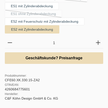
(Diese Option ist zurzeit nicht verfügbar.)
ES1 mit Zylinderabdeckung
ES1 ohne Zylinderabdeckung
(Diese Option ist zurzeit nicht verfügbar.)
ES2 mit Feuerschutz mit Zylinderabdeckung
ES2 mit Zylinderabdeckung
Produkt Anzahl: Gib den gewünschten Wert ein oder b
Geschäftskunde? Preisanfrage
Produktnummer:
CFE60.XK.330.15-ZA2
GTIN/EAN:
4260684775601
Hersteller:
C&F Köhn Design GmbH & Co. KG