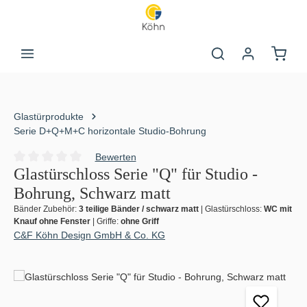
Zum Hauptinhalt springen
Warenk
Glastürprodukte
Serie D+Q+M+C horizontale Studio-Bohrung
Bewerten
Durchschnittliche Bewertung von 0 von 5 Sternen
Glastürschloss Serie "Q" für Studio -
Bohrung, Schwarz matt
Bänder Zubehör:
3 teilige Bänder / schwarz matt
|
Glastürschloss:
WC mit
Knauf ohne Fenster
|
Griffe:
ohne Griff
C&F Köhn Design GmbH & Co. KG
Bildergalerie überspringen