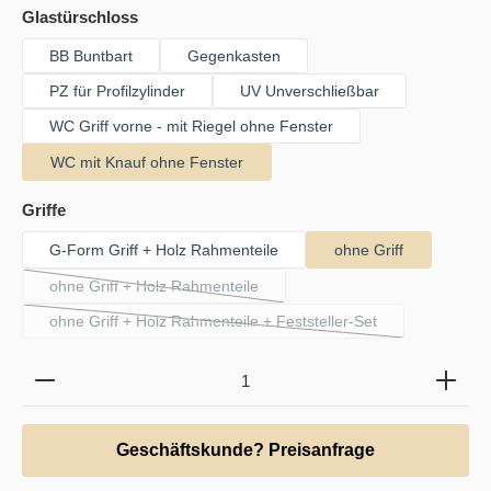
auswählen
Glastürschloss
BB Buntbart
Gegenkasten
PZ für Profilzylinder
UV Unverschließbar
WC Griff vorne - mit Riegel ohne Fenster
WC mit Knauf ohne Fenster
auswählen
Griffe
G-Form Griff + Holz Rahmenteile
ohne Griff
ohne Griff + Holz Rahmenteile
(Diese Option ist zurzeit nicht verfügbar.)
ohne Griff + Holz Rahmenteile + Feststeller-Set
(Diese Option ist zurzeit nicht verfügbar.)
Produkt Anzahl: Gib den gewünschten Wert ein oder b
Geschäftskunde? Preisanfrage