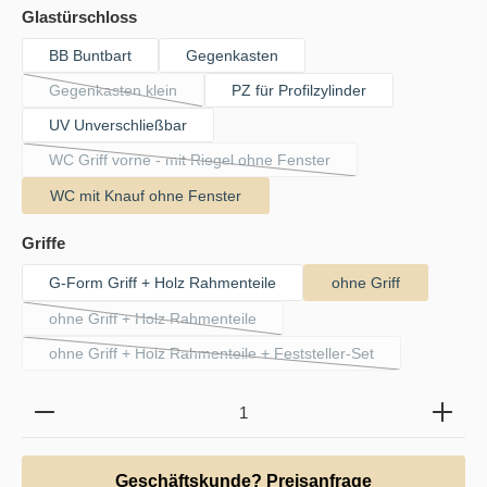
auswählen
Glastürschloss
BB Buntbart
Gegenkasten
Gegenkasten klein
PZ für Profilzylinder
(Diese Option ist zurzeit nicht verfügbar.)
UV Unverschließbar
WC Griff vorne - mit Riegel ohne Fenster
(Diese Option ist zurzeit nicht verfügbar.)
WC mit Knauf ohne Fenster
auswählen
Griffe
G-Form Griff + Holz Rahmenteile
ohne Griff
ohne Griff + Holz Rahmenteile
(Diese Option ist zurzeit nicht verfügbar.)
ohne Griff + Holz Rahmenteile + Feststeller-Set
(Diese Option ist zurzeit nicht verfügbar.)
Produkt Anzahl: Gib den gewünschten Wert ein oder b
Geschäftskunde? Preisanfrage