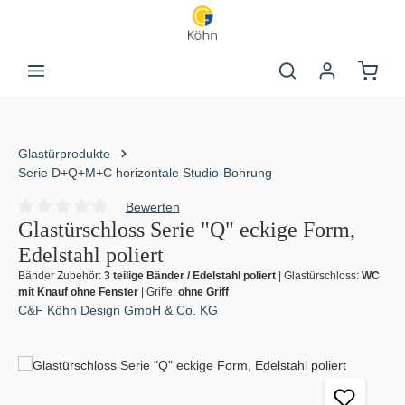
Zum Hauptinhalt springen
Warenk
Glastürprodukte
Serie D+Q+M+C horizontale Studio-Bohrung
Bewerten
Durchschnittliche Bewertung von 0 von 5 Sternen
Glastürschloss Serie "Q" eckige Form,
Edelstahl poliert
Bänder Zubehör:
3 teilige Bänder / Edelstahl poliert
|
Glastürschloss:
WC
mit Knauf ohne Fenster
|
Griffe:
ohne Griff
C&F Köhn Design GmbH & Co. KG
Bildergalerie überspringen