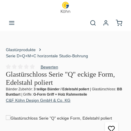
Zum Hauptinhalt springen
Warenk
Glastürprodukte
Serie D+Q+M+C horizontale Studio-Bohrung
Bewerten
Durchschnittliche Bewertung von 0 von 5 Sternen
Glastürschloss Serie "Q" eckige Form,
Edelstahl poliert
Bänder Zubehör:
3 teilige Bänder / Edelstahl poliert
|
Glastürschloss:
BB
Buntbart
|
Griffe:
G-Form Griff + Holz Rahmenteile
C&F Köhn Design GmbH & Co. KG
Bildergalerie überspringen