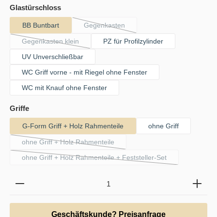
auswählen
Glastürschloss
BB Buntbart
Gegenkasten
(Diese Option ist zurzeit nicht verfügbar.
Gegenkasten klein
PZ für Profilzylinder
(Diese Option ist zurzeit nicht verfügbar.)
UV Unverschließbar
WC Griff vorne - mit Riegel ohne Fenster
WC mit Knauf ohne Fenster
auswählen
Griffe
G-Form Griff + Holz Rahmenteile
ohne Griff
ohne Griff + Holz Rahmenteile
(Diese Option ist zurzeit nicht verfügbar.)
ohne Griff + Holz Rahmenteile + Feststeller-Set
(Diese Option ist zurzeit nicht verfügbar.)
Produkt Anzahl: Gib den gewünschten Wert ein oder b
Geschäftskunde? Preisanfrage