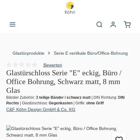
Zum Hauptinhalt springen
Warenk
Glastürprodukte
Serie E vertikale Büro/Office-Bohrung
Bewerten
Durchschnittliche Bewertung von 0 von 5 Sternen
Glastürschloss Serie "E" eckig, Büro /
Office Bohrung, Schwarz matt, 8 mm
Glas
Bänder Zubehör:
3 teilige Bänder / schwarz matt
|
DIN Richtung:
DIN
Rechts
|
Glastürschloss:
Gegenkasten
|
Griffe:
ohne Griff
C&F Köhn Design GmbH & Co. KG
Bildergalerie überspringen