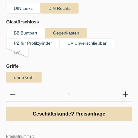
DIN Links
DIN Rechts
auswählen
Glastürschloss
BB Buntbart
Gegenkasten
PZ für Profilzylinder
UV Unverschließbar
WC
(Diese Option ist zurzeit nicht verfügbar.)
auswählen
Griffe
ohne Griff
Produkt Anzahl: Gib den gewünschten Wert ein oder b
Geschäftskunde? Preisanfrage
Produktnummer: