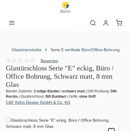
Zum Hauptinhalt springen
Warenk
Glastürprodukte
Serie E vertikale Büro/Office-Bohrung
Bewerten
Durchschnittliche Bewertung von 0 von 5 Sternen
Glastürschloss Serie "E" eckig, Büro /
Office Bohrung, Schwarz matt, 8 mm
Glas
Bänder Zubehör:
3 teilige Bänder / schwarz matt
|
DIN Richtung:
DIN
Rechts
|
Glastürschloss:
BB Buntbart
|
Griffe:
ohne Griff
C&F Köhn Design GmbH & Co. KG
Bildergalerie überspringen