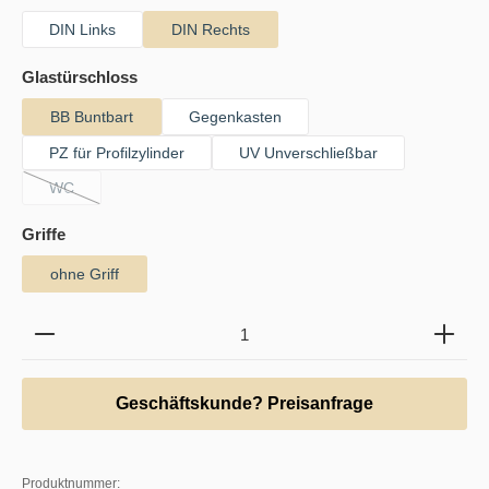
DIN Links
DIN Rechts
auswählen
Glastürschloss
BB Buntbart
Gegenkasten
PZ für Profilzylinder
UV Unverschließbar
WC
(Diese Option ist zurzeit nicht verfügbar.)
auswählen
Griffe
ohne Griff
Produkt Anzahl: Gib den gewünschten Wert ein oder b
Geschäftskunde? Preisanfrage
Produktnummer: