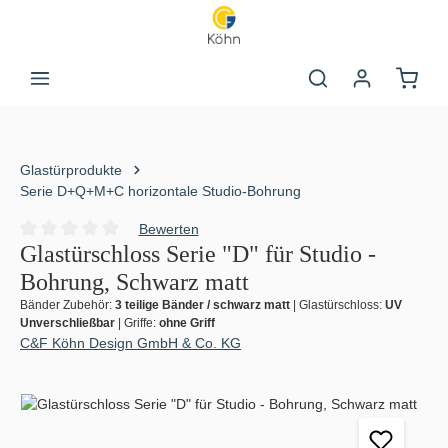
Zum Hauptinhalt springen
Warenk
Glastürprodukte
Serie D+Q+M+C horizontale Studio-Bohrung
Bewerten
Durchschnittliche Bewertung von 0 von 5 Sternen
Glastürschloss Serie "D" für Studio -
Bohrung, Schwarz matt
Bänder Zubehör:
3 teilige Bänder / schwarz matt
|
Glastürschloss:
UV
Unverschließbar
|
Griffe:
ohne Griff
C&F Köhn Design GmbH & Co. KG
Bildergalerie überspringen