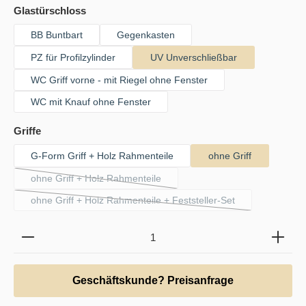
auswählen
Glastürschloss
BB Buntbart
Gegenkasten
PZ für Profilzylinder
UV Unverschließbar
WC Griff vorne - mit Riegel ohne Fenster
WC mit Knauf ohne Fenster
auswählen
Griffe
G-Form Griff + Holz Rahmenteile
ohne Griff
ohne Griff + Holz Rahmenteile
(Diese Option ist zurzeit nicht verfügbar.)
ohne Griff + Holz Rahmenteile + Feststeller-Set
(Diese Option ist zurzeit nicht verfügbar.)
Produkt Anzahl: Gib den gewünschten Wert ein oder b
Geschäftskunde? Preisanfrage