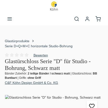
Zum Hauptinhalt springen
Warenk
Glastürprodukte
Serie D+Q+M+C horizontale Studio-Bohrung
Bewerten
Durchschnittliche Bewertung von 0 von 5 Sternen
Glastürschloss Serie "D" für Studio -
Bohrung, Schwarz matt
Bänder Zubehör:
2 teilige Bänder / schwarz matt
|
Glastürschloss:
BB
Buntbart
|
Griffe:
ohne Griff
C&F Köhn Design GmbH & Co. KG
Bildergalerie überspringen