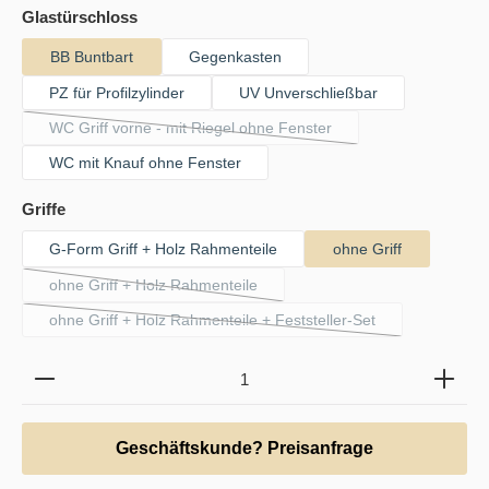
auswählen
Glastürschloss
BB Buntbart
Gegenkasten
PZ für Profilzylinder
UV Unverschließbar
WC Griff vorne - mit Riegel ohne Fenster
(Diese Option ist zurzeit nicht verfügbar.)
WC mit Knauf ohne Fenster
auswählen
Griffe
G-Form Griff + Holz Rahmenteile
ohne Griff
ohne Griff + Holz Rahmenteile
(Diese Option ist zurzeit nicht verfügbar.)
ohne Griff + Holz Rahmenteile + Feststeller-Set
(Diese Option ist zurzeit nicht verfügbar.)
Produkt Anzahl: Gib den gewünschten Wert ein oder b
Geschäftskunde? Preisanfrage