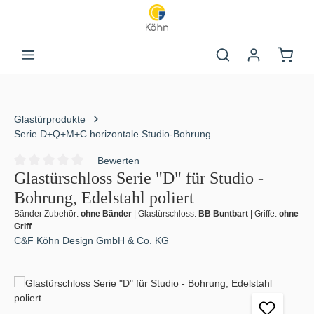
Zum Hauptinhalt springen
Warenk
Glastürprodukte
Serie D+Q+M+C horizontale Studio-Bohrung
Bewerten
Durchschnittliche Bewertung von 0 von 5 Sternen
Glastürschloss Serie "D" für Studio -
Bohrung, Edelstahl poliert
Bänder Zubehör:
ohne Bänder
|
Glastürschloss:
BB Buntbart
|
Griffe:
ohne
Griff
C&F Köhn Design GmbH & Co. KG
Bildergalerie überspringen