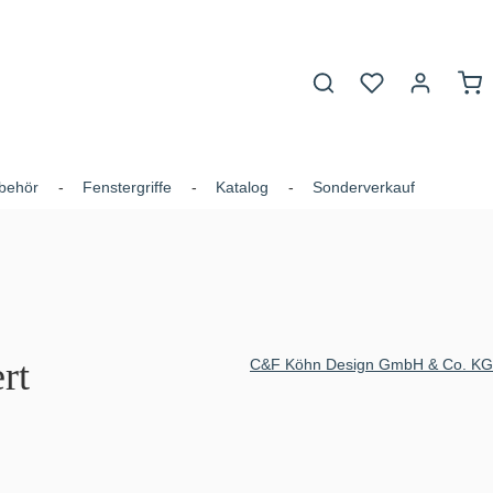
Du hast 0 Produk
War
behör
Fenstergriffe
Katalog
Sonderverkauf
rt
C&F Köhn Design GmbH & Co. KG