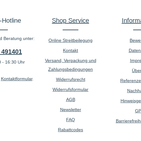
-Hotline
Shop Service
Inform
d Beratung unter:
Online Streitbeilegung
Bewe
Kontakt
Daten
 491401
Versand, Verpackung und
Impr
 - 16:30 Uhr
Zahlungsbedingungen
Über
r
Kontaktformular
.
Widerrufsrecht
Referenze
Widerrufsformular
Nachhal
AGB
Hinweisge
Newsletter
GP
FAQ
Barrierefreih
Rabattcodes