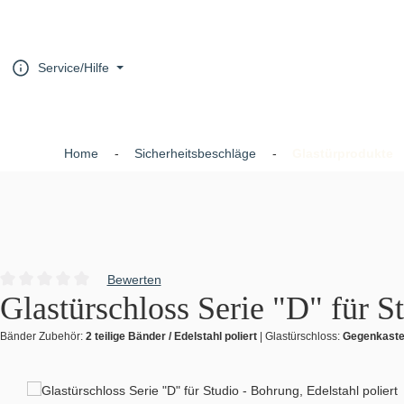
um Hauptinhalt springen
Zur Hauptnavigation springen
Service/Hilfe
Home
Sicherheitsbeschläge
Glastürprodukte
Bewerten
Durchschnittliche Bewertung von 0 von 5 Sternen
Glastürschloss Serie "D" für St
Bänder Zubehör:
2 teilige Bänder / Edelstahl poliert
|
Glastürschloss:
Gegenkast
Bildergalerie überspringen