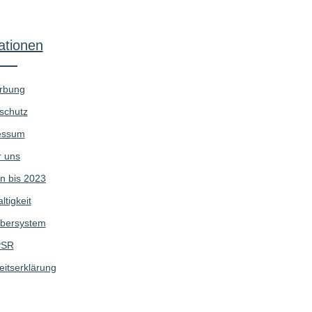
ationen
rbung
schutz
essum
 uns
n bis 2023
tigkeit
bersystem
SR
eitserklärung