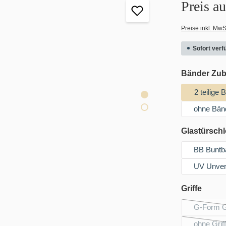
Preis a
Preise inkl. MwS
Sofort verfü
Bänder Zu
2 teilige 
ohne Bän
Glastürsch
BB Buntb
UV Unver
auswä
Griffe
G-Form Gr
ohne Grif