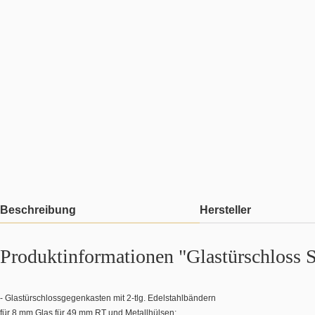
Beschreibung
Hersteller
Produktinformationen "Glastürschloss Se
- Glastürschlossgegenkasten mit 2-tlg. Edelstahlbändern
für 8 mm Glas für 49 mm RT und Metallhülsen;