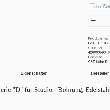
ohne Grif
Produkt 
Produktnummer
GSD61.2GG
GTIN/EAN:
42600359346
Hersteller:
C&F Köhn De
Eigenschaften
Hersteller
rie "D" für Studio - Bohrung, Edelstahl