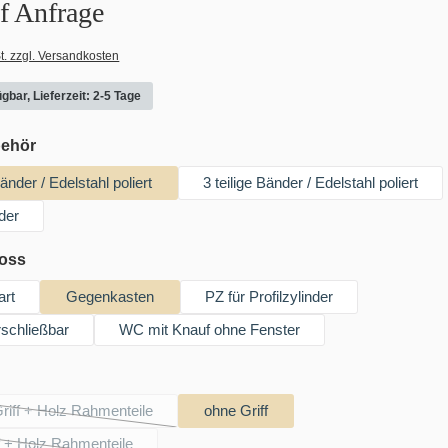
uf Anfrage
t. zzgl. Versandkosten
gbar, Lieferzeit: 2-5 Tage
auswählen
behör
Bänder / Edelstahl poliert
3 teilige Bänder / Edelstahl poliert
der
auswählen
loss
art
Gegenkasten
PZ für Profilzylinder
schließbar
WC mit Knauf ohne Fenster
hlen
iff + Holz Rahmenteile
ohne Griff
(Diese Option ist zurzeit nicht verfügbar.)
f + Holz Rahmenteile