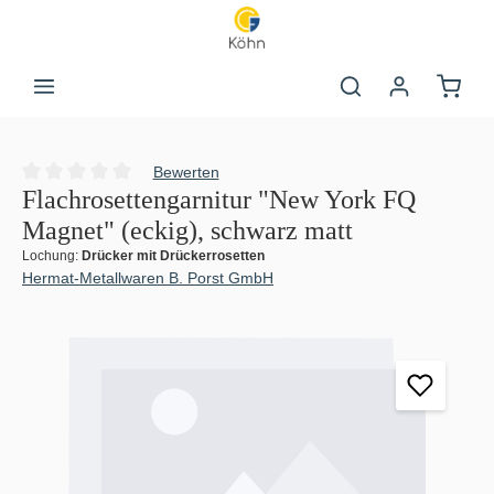
Zum Hauptinhalt springen
Warenk
Bewerten
Durchschnittliche Bewertung von 0 von 5 Sternen
Flachrosettengarnitur "New York FQ
Magnet" (eckig), schwarz matt
Lochung:
Drücker mit Drückerrosetten
Hermat-Metallwaren B. Porst GmbH
Bildergalerie überspringen