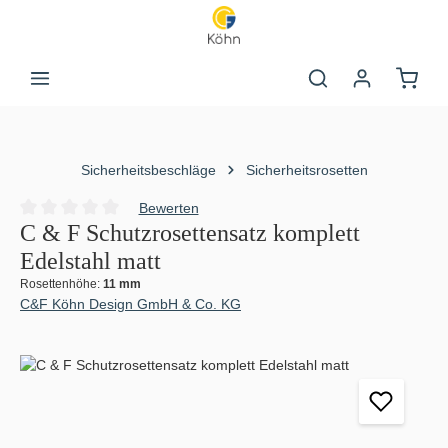
Zum Hauptinhalt springen
Warenk
Sicherheitsbeschläge
Sicherheitsrosetten
Bewerten
Durchschnittliche Bewertung von 0 von 5 Sternen
C & F Schutzrosettensatz komplett
Edelstahl matt
Rosettenhöhe:
11 mm
C&F Köhn Design GmbH & Co. KG
Bildergalerie überspringen