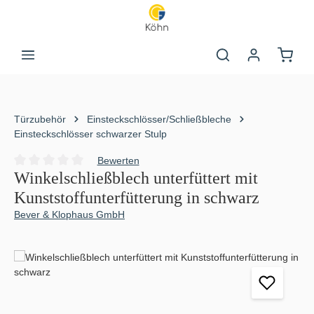
Zum Hauptinhalt springen
Warenk
Türzubehör
Einsteckschlösser/Schließbleche
Einsteckschlösser schwarzer Stulp
Bewerten
Durchschnittliche Bewertung von 0 von 5 Sternen
Winkelschließblech unterfüttert mit
Kunststoffunterfütterung in schwarz
Bever & Klophaus GmbH
Bildergalerie überspringen