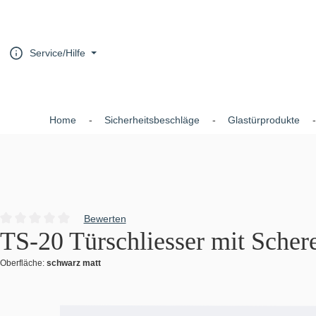
um Hauptinhalt springen
Zur Hauptnavigation springen
Service/Hilfe
Home
Sicherheitsbeschläge
Glastürprodukte
Bewerten
Durchschnittliche Bewertung von 0 von 5 Sternen
TS-20 Türschliesser mit Scher
Oberfläche:
schwarz matt
Bildergalerie überspringen