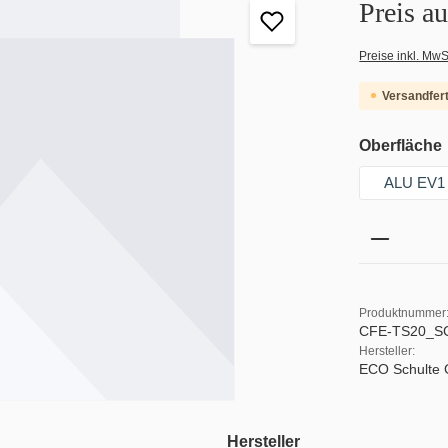
Preis a
Preise inkl. MwS
Versandfert
Oberfläche
ALU EV1
Produkt 
Produktnummer
CFE-TS20_
Hersteller:
ECO Schulte
Hersteller