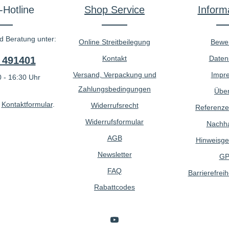
-Hotline
Shop Service
Inform
d Beratung unter:
Online Streitbeilegung
Bewe
Kontakt
Daten
 491401
Versand, Verpackung und
Impr
 - 16:30 Uhr
Zahlungsbedingungen
Über
r
Kontaktformular
.
Widerrufsrecht
Referenze
Widerrufsformular
Nachhal
AGB
Hinweisge
Newsletter
GP
FAQ
Barrierefreih
Rabattcodes