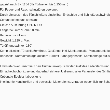
geprüft nach EN 1154 (für Türbreiten bis 1.250 mm)
Für Feuer- und Rauchschutztüren geeignet
Durch Umsetzen des Türschließers einstellbar. Endschlag und Schließgeschwindigkei
Öffnungsdämpfung konstant
Gleiche Ausführung für DIN-L/R.
Länge 243 mm / Höhe 58 mm
Bautiefe nur 41 mm.
Gewicht: 1.320 g. Max.
Türöffnungswinkel: 180°
Komplettset mit Türschließerkörper, Gestänge, inkl. Montageplatte, Montageanlei
Bandseite: Normalmontage auf dem Türblatt. Bandgegenseite: Kopfmontage auf de
Edelstahlcover umschließt den Aluminiumkorpus mit der Kraft des Federstahls und 
Einfache, hochpräzise und dauerhaft sichere Justierung aller Parameter des Schl
Optionale Edelstahlabdeckung
Intelligente Konstruktion und bewusster Materialeinsatz tragen wesentlich zur Sc