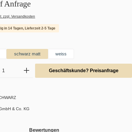
uf Anfrage
t. zzgl. Versandkosten
ig in 14 Tagen, Lieferzeit 2-5 Tage
auswählen
schwarz matt
weiss
Anzahl: Gib den gewünschten Wert ein ode
Geschäftskunde? Preisanfrage
:
SCHWARZ
 GmbH & Co. KG
Bewertungen