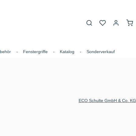
Du hast 0 Produk
War
behör
Fenstergriffe
Katalog
Sonderverkauf
ECO Schulte GmbH & Co. KG