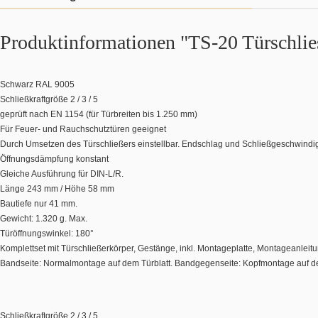
Produktinformationen "TS-20 Türschlie
Schwarz RAL 9005
Schließkraftgröße 2 / 3 / 5
geprüft nach EN 1154 (für Türbreiten bis 1.250 mm)
Für Feuer- und Rauchschutztüren geeignet
Durch Umsetzen des Türschließers einstellbar. Endschlag und Schließgeschwindigkei
Öffnungsdämpfung konstant
Gleiche Ausführung für DIN-L/R.
Länge 243 mm / Höhe 58 mm
Bautiefe nur 41 mm.
Gewicht: 1.320 g. Max.
Türöffnungswinkel: 180°
Komplettset mit Türschließerkörper, Gestänge, inkl. Montageplatte, Montageanlei
Bandseite: Normalmontage auf dem Türblatt. Bandgegenseite: Kopfmontage auf de
Schließkraftgröße 2 / 3 / 5