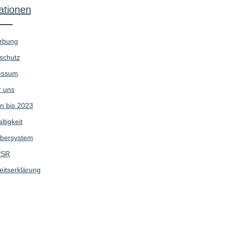
ationen
rbung
schutz
essum
 uns
n bis 2023
tigkeit
bersystem
SR
eitserklärung