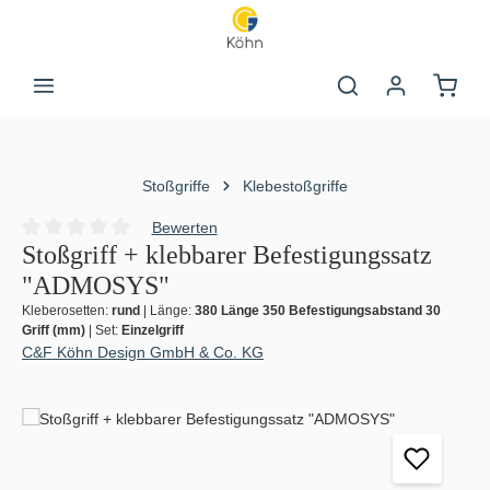
Zum Hauptinhalt springen
Warenk
Stoßgriffe
Klebestoßgriffe
Bewerten
Durchschnittliche Bewertung von 0 von 5 Sternen
Stoßgriff + klebbarer Befestigungssatz
"ADMOSYS"
Kleberosetten:
rund
|
Länge:
380 Länge 350 Befestigungsabstand 30
Griff (mm)
|
Set:
Einzelgriff
C&F Köhn Design GmbH & Co. KG
Bildergalerie überspringen