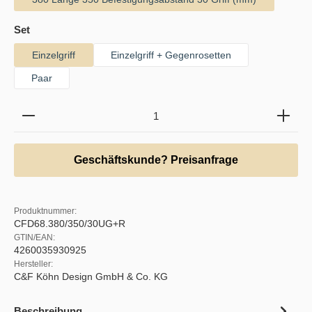
auswählen
Set
Einzelgriff
Einzelgriff + Gegenrosetten
Paar
Produkt Anzahl: Gib den gewünschten Wert ein oder b
Geschäftskunde? Preisanfrage
Produktnummer:
CFD68.380/350/30UG+R
GTIN/EAN:
4260035930925
Hersteller:
C&F Köhn Design GmbH & Co. KG
Beschreibung