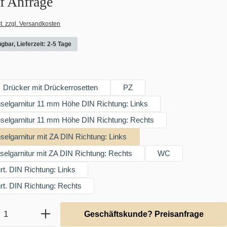
uf Anfrage
t. zzgl. Versandkosten
gbar, Lieferzeit: 2-5 Tage
swählen
Drücker mit Drückerrosetten
PZ
elgarnitur 11 mm Höhe DIN Richtung: Links
elgarnitur 11 mm Höhe DIN Richtung: Rechts
lgarnitur mit ZA DIN Richtung: Links
lgarnitur mit ZA DIN Richtung: Rechts
WC
t. DIN Richtung: Links
t. DIN Richtung: Rechts
Anzahl: Gib den gewünschten Wert ein ode
Geschäftskunde? Preisanfrage