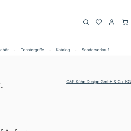
Du hast 0 Produk
War
behör
Fenstergriffe
Katalog
Sonderverkauf
.
C&F Köhn Design GmbH & Co. KG