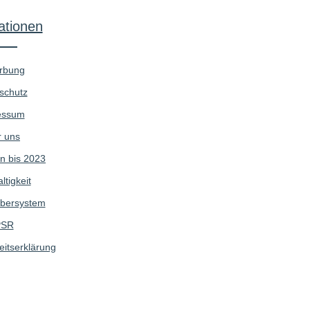
ationen
rbung
schutz
essum
 uns
n bis 2023
tigkeit
bersystem
SR
eitserklärung