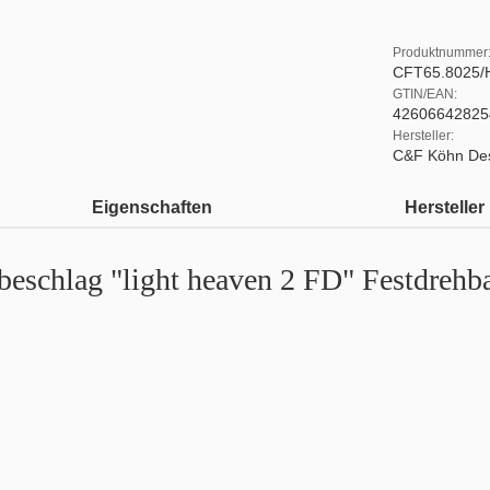
Produktnummer
CFT65.8025
GTIN/EAN:
42606642825
Hersteller:
C&F Köhn De
Eigenschaften
Hersteller
eschlag "light heaven 2 FD" Festdrehba