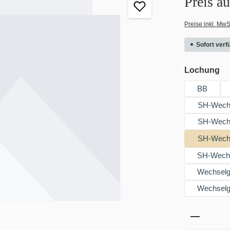
Preis a
Preise inkl. MwS
Sofort verfü
au
Lochung
BB
SH-Wechs
SH-Wechs
SH-Wechse
SH-Wechse
Wechselgr
Wechselgr
Produkt 