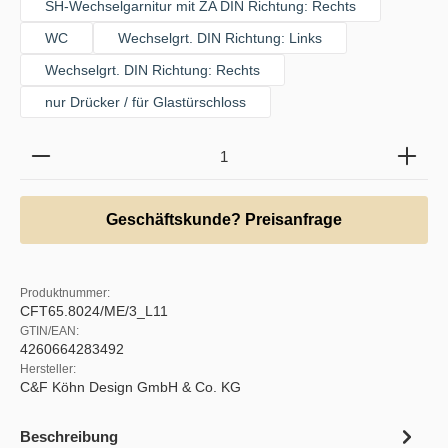
SH-Wechselgarnitur mit ZA DIN Richtung: Rechts
WC
Wechselgrt. DIN Richtung: Links
Wechselgrt. DIN Richtung: Rechts
nur Drücker / für Glastürschloss
Produkt Anzahl: Gib den gewünschten Wert ein oder b
Geschäftskunde? Preisanfrage
Produktnummer:
CFT65.8024/ME/3_L11
GTIN/EAN:
4260664283492
Hersteller:
C&F Köhn Design GmbH & Co. KG
Beschreibung