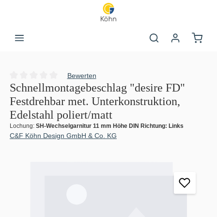
Zum Hauptinhalt springen
Warenk
Bewerten
Durchschnittliche Bewertung von 0 von 5 Sternen
Schnellmontagebeschlag "desire FD"
Festdrehbar met. Unterkonstruktion,
Edelstahl poliert/matt
Lochung:
SH-Wechselgarnitur 11 mm Höhe DIN Richtung: Links
C&F Köhn Design GmbH & Co. KG
Bildergalerie überspringen