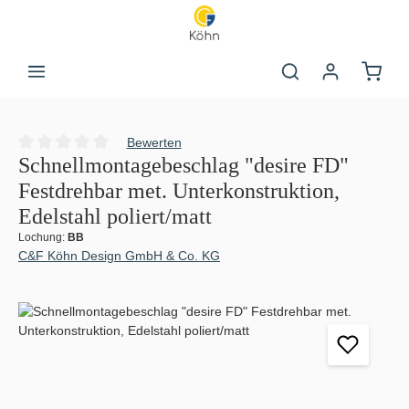
Zum Hauptinhalt springen
Warenk
Bewerten
Durchschnittliche Bewertung von 0 von 5 Sternen
Schnellmontagebeschlag "desire FD"
Festdrehbar met. Unterkonstruktion,
Edelstahl poliert/matt
Lochung:
BB
C&F Köhn Design GmbH & Co. KG
Bildergalerie überspringen