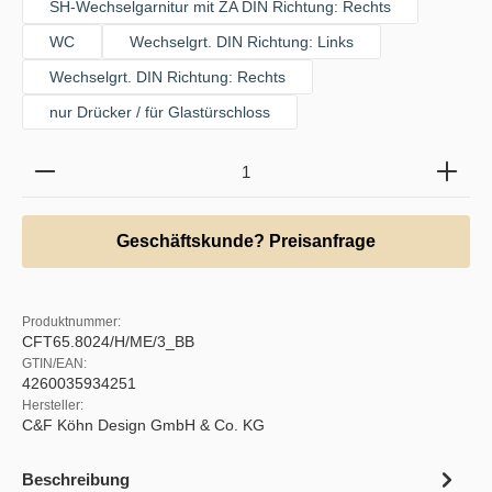
SH-Wechselgarnitur mit ZA DIN Richtung: Rechts
WC
Wechselgrt. DIN Richtung: Links
Wechselgrt. DIN Richtung: Rechts
nur Drücker / für Glastürschloss
Produkt Anzahl: Gib den gewünschten Wert ein oder b
Geschäftskunde? Preisanfrage
Produktnummer:
CFT65.8024/H/ME/3_BB
GTIN/EAN:
4260035934251
Hersteller:
C&F Köhn Design GmbH & Co. KG
Beschreibung