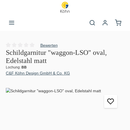
Zum Hauptinhalt springen
Warenk
Bewerten
Durchschnittliche Bewertung von 0 von 5 Sternen
Schildgarnitur "waggon-LSO" oval,
Edelstahl matt
Lochung:
BB
C&F Köhn Design GmbH & Co. KG
Bildergalerie überspringen