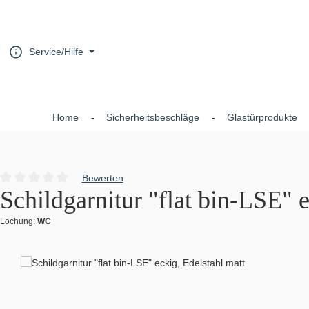
um Hauptinhalt springen
Zur Hauptnavigation springen
Service/Hilfe
Home
Sicherheitsbeschläge
Glastürprodukte
Bewerten
Durchschnittliche Bewertung von 0 von 5 Sternen
Schildgarnitur "flat bin-LSE" e
Lochung:
WC
Bildergalerie überspringen