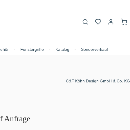
Du hast 0 Produk
War
behör
Fenstergriffe
Katalog
Sonderverkauf
C&F Köhn Design GmbH & Co. KG
uf Anfrage