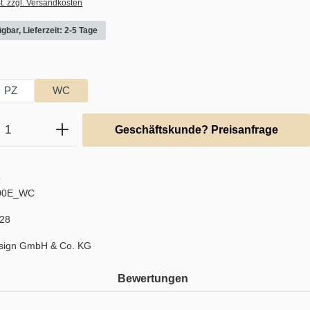
t. zzgl. Versandkosten
gbar, Lieferzeit: 2-5 Tage
swählen
PZ
WC
Anzahl: Gib den gewünschten Wert ein ode
Geschäftskunde? Preisanfrage
:
000E_WC
28
sign GmbH & Co. KG
Bewertungen