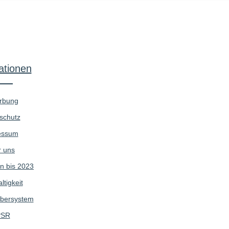
ationen
rbung
schutz
essum
 uns
n bis 2023
tigkeit
bersystem
SR