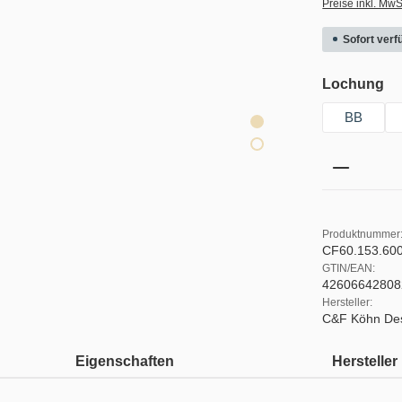
Preise inkl. MwS
Sofort verfü
au
Lochung
BB
Produkt 
Produktnummer
CF60.153.6
GTIN/EAN:
42606642808
Hersteller:
C&F Köhn De
Eigenschaften
Hersteller