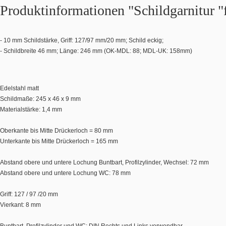
Produktinformationen "Schildgarnitur "f
- 10 mm Schildstärke, Griff: 127/97 mm/20 mm; Schild eckig;
- Schildbreite 46 mm; Länge: 246 mm (OK-MDL: 88; MDL-UK: 158mm)
Edelstahl matt
Schildmaße: 245 x 46 x 9 mm
Materialstärke: 1,4 mm
Oberkante bis Mitte Drückerloch = 80 mm
Unterkante bis Mitte Drückerloch = 165 mm
Abstand obere und untere Lochung Buntbart, Profilzylinder, Wechsel: 72 mm
Abstand obere und untere Lochung WC: 78 mm
Griff: 127 / 97 /20 mm
Vierkant: 8 mm
Buntbart, Profilzylinder und WC: DIN Rechts und Links verwendbar