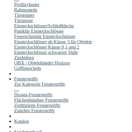
Profilzylinder
Rahmenteile
Türstopper
Türspione
Einsteckschlösser/Schließbleche
Paniktür Einsteckschlösser
Feuerschutztür Einsteckschlösser
Einsteckschlösser ab Klasse 3 für Objekte
Einsteckschlösser Klasse 0,1 und 2
Einsteckschlösser schwarzer Stulp
Zierhülsen
OBX / Objektbänder Horizon
Griffmuscheln
Fenstergriffe
Zur Kategorie Fenstergriffe
Design-Fenstergriffe
Flächenbündige Fenstergriffe
Zertifizierte Fenstergriffe
Zubehör Fenstergriffe
Katalog
Sonderverkauf