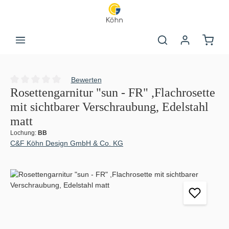
Zum Hauptinhalt springen
Warenk
Bewerten
Durchschnittliche Bewertung von 0 von 5 Sternen
Rosettengarnitur "sun - FR" ,Flachrosette
mit sichtbarer Verschraubung, Edelstahl
matt
Lochung:
BB
C&F Köhn Design GmbH & Co. KG
Bildergalerie überspringen