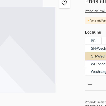
Preis a
Preise inkl. MwS
Versandfert
au
Lochung
BB
SH-Wechse
SH-Wechs
WC ohne 
Wechselgr
Produkt 
Produktnummer