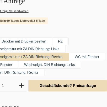
uf Anfrage
t. zzgl. Versandkosten
ig in 60 Tagen, Lieferzeit 2-5 Tage
swählen
Drücker mit Drückerrosetten
PZ
lgarnitur mit ZA DIN Richtung: Links
elgarnitur mit ZA DIN Richtung: Rechts
WC mit Fenster
Fenster
Wechselgrt. DIN Richtung: Links
t. DIN Richtung: Rechts
Anzahl: Gib den gewünschten Wert ein ode
Geschäftskunde? Preisanfrage
: