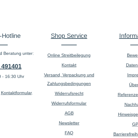
-Hotline
Shop Service
Inform
d Beratung unter:
Online Streitbeilegung
Bewe
Kontakt
Daten
 491401
Versand, Verpackung und
Impr
 - 16:30 Uhr
Zahlungsbedingungen
Über
r
Kontaktformular
.
Widerrufsrecht
Referenze
Widerrufsformular
Nachhal
AGB
Hinweisge
Newsletter
GP
FAQ
Barrierefreih