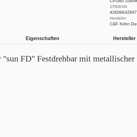
CFG60.108/
GTIN/EAN:
42606642847
Hersteller:
C&F Köhn De
Eigenschaften
Hersteller
 "sun FD" Festdrehbar mit metallischer 