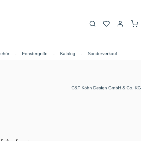
Du hast 0 Produk
War
behör
Fenstergriffe
Katalog
Sonderverkauf
C&F Köhn Design GmbH & Co. KG