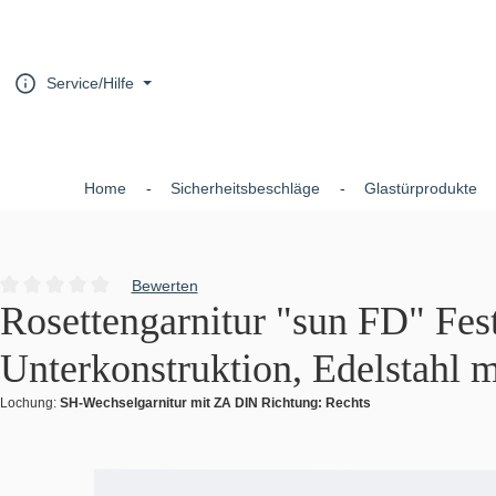
um Hauptinhalt springen
Zur Hauptnavigation springen
Service/Hilfe
Home
Sicherheitsbeschläge
Glastürprodukte
Bewerten
Durchschnittliche Bewertung von 0 von 5 Sternen
Rosettengarnitur "sun FD" Fest
Unterkonstruktion, Edelstahl m
Lochung:
SH-Wechselgarnitur mit ZA DIN Richtung: Rechts
Bildergalerie überspringen