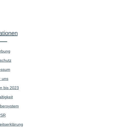
ationen
rbung
schutz
essum
 uns
n bis 2023
tigkeit
bersystem
SR
eitserklärung