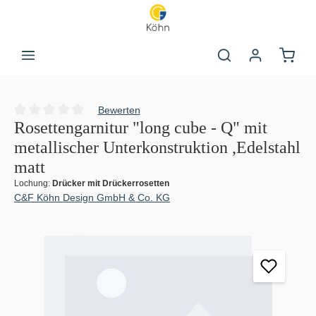
Zum Hauptinhalt springen
Warenk
Bewerten
Durchschnittliche Bewertung von 0 von 5 Sternen
Rosettengarnitur "long cube - Q" mit
metallischer Unterkonstruktion ,Edelstahl
matt
Lochung:
Drücker mit Drückerrosetten
C&F Köhn Design GmbH & Co. KG
Bildergalerie überspringen