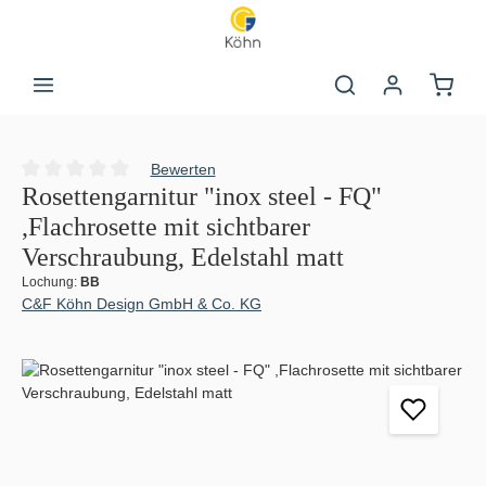
Zum Hauptinhalt springen
Warenk
Bewerten
Durchschnittliche Bewertung von 0 von 5 Sternen
Rosettengarnitur "inox steel - FQ"
,Flachrosette mit sichtbarer
Verschraubung, Edelstahl matt
Lochung:
BB
C&F Köhn Design GmbH & Co. KG
Bildergalerie überspringen