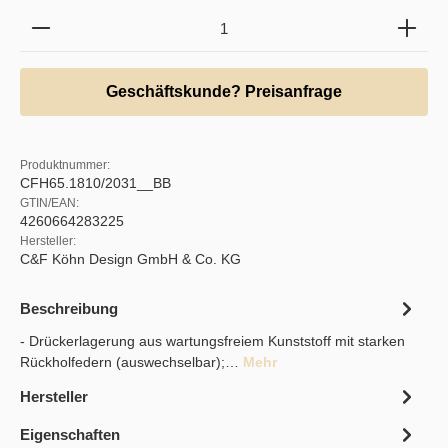
Produkt Anzahl: Gib den gewünschten Wert ein oder b
Geschäftskunde? Preisanfrage
Produktnummer:
CFH65.1810/2031__BB
GTIN/EAN:
4260664283225
Hersteller:
C&F Köhn Design GmbH & Co. KG
Beschreibung
- Drückerlagerung aus wartungsfreiem Kunststoff mit starken
Rückholfedern (auswechselbar);…
Mehr
Hersteller
Eigenschaften