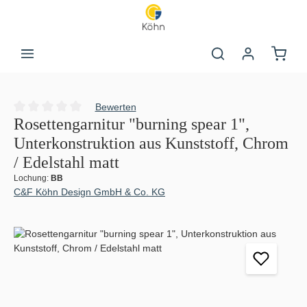
Zum Hauptinhalt springen
Warenk
Bewerten
Durchschnittliche Bewertung von 0 von 5 Sternen
Rosettengarnitur "burning spear 1",
Unterkonstruktion aus Kunststoff, Chrom
/ Edelstahl matt
Lochung:
BB
C&F Köhn Design GmbH & Co. KG
Bildergalerie überspringen