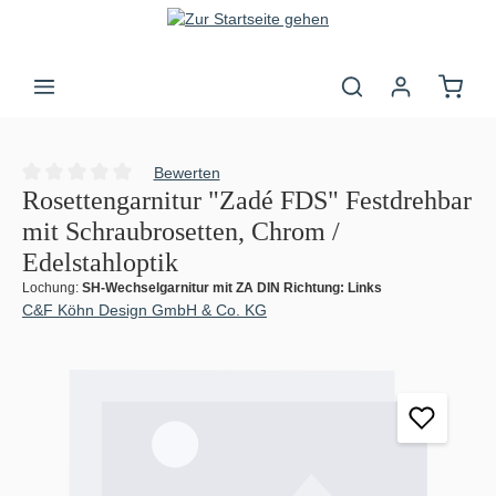
Zum Hauptinhalt springen
Warenk
Bewerten
Durchschnittliche Bewertung von 0 von 5 Sternen
Rosettengarnitur "Zadé FDS" Festdrehbar
mit Schraubrosetten, Chrom /
Edelstahloptik
Lochung:
SH-Wechselgarnitur mit ZA DIN Richtung: Links
C&F Köhn Design GmbH & Co. KG
Bildergalerie überspringen