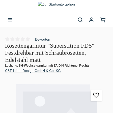
Zum Hauptinhalt springen
Warenk
Bewerten
Durchschnittliche Bewertung von 0 von 5 Sternen
Rosettengarnitur "Superstition FDS"
Festdrehbar mit Schraubrosetten,
Edelstahl matt
Lochung:
SH-Wechselgarnitur mit ZA DIN Richtung: Rechts
C&F Köhn Design GmbH & Co. KG
Bildergalerie überspringen