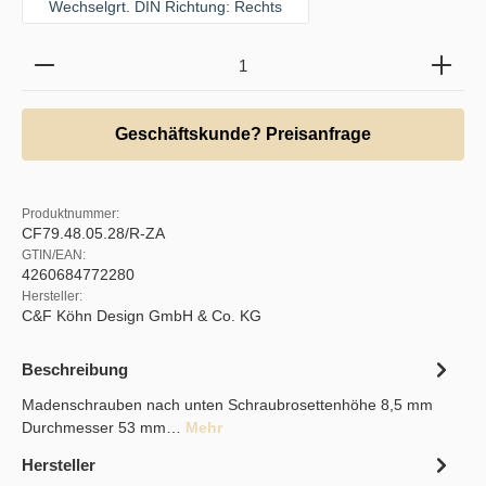
Wechselgrt. DIN Richtung: Rechts
Produkt Anzahl: Gib den gewünschten Wert ein oder b
Geschäftskunde? Preisanfrage
Produktnummer:
CF79.48.05.28/R-ZA
GTIN/EAN:
4260684772280
Hersteller:
C&F Köhn Design GmbH & Co. KG
Beschreibung
Madenschrauben nach unten Schraubrosettenhöhe 8,5 mm
Durchmesser 53 mm…
Mehr
Hersteller