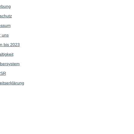
rbung
schutz
essum
 uns
n bis 2023
tigkeit
bersystem
SR
eitserklärung