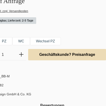
uf Anfrage
t. zzgl. Versandkosten
gbar, Lieferzeit: 2-5 Tage
swählen
PZ
WC
Wechsel PZ
Anzahl: Gib den gewünschten Wert ein ode
Geschäftskunde? Preisanfrage
:
Q_BB-M
82
sign GmbH & Co. KG
Bewertungen