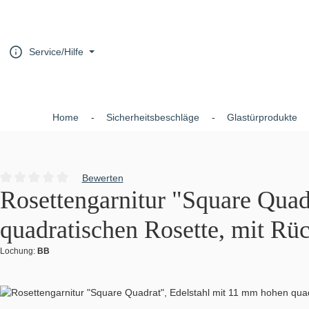
um Hauptinhalt springen
Zur Hauptnavigation springen
Service/Hilfe
Home
Sicherheitsbeschläge
Glastürprodukte
Bewerten
Durchschnittliche Bewertung von 0 von 5 Sternen
Rosettengarnitur "Square Quad
quadratischen Rosette, mit Rü
Lochung:
BB
Bildergalerie überspringen