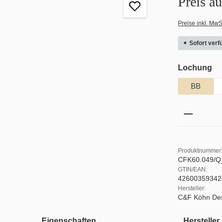
Preis a
Preise inkl. MwS
Sofort verfü
au
Lochung
BB
Produkt 
Produktnummer
CFK60.049/
GTIN/EAN:
42600359342
Hersteller:
C&F Köhn De
Eigenschaften
Hersteller