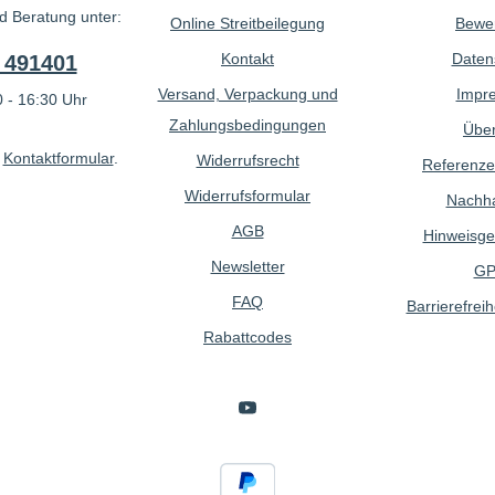
d Beratung unter:
Online Streitbeilegung
Bewe
Kontakt
Daten
 491401
Versand, Verpackung und
Impr
 - 16:30 Uhr
Zahlungsbedingungen
Über
r
Kontaktformular
.
Widerrufsrecht
Referenze
Widerrufsformular
Nachhal
AGB
Hinweisge
Newsletter
GP
FAQ
Barrierefreih
Rabattcodes