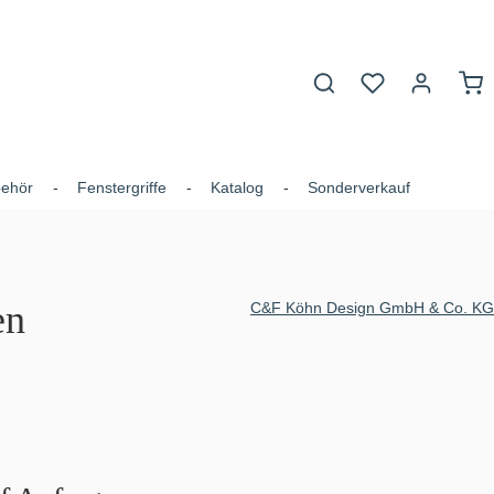
Du hast 0 Produk
War
behör
Fenstergriffe
Katalog
Sonderverkauf
en
C&F Köhn Design GmbH & Co. KG