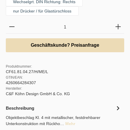
Wechselgrt. DIN Richtung: Rechts
nur Drücker / für Glastürschloss
Produkt Anzahl: Gib den gewünschten Wert ein oder b
Geschäftskunde? Preisanfrage
Produktnummer:
CF61.81.04.27/H/ME/L
GTIN/EAN:
4260664284307
Hersteller:
C&F Köhn Design GmbH & Co. KG
Beschreibung
Objektbeschlag Kl. 4 mit metallischer, festdrehbarer
Unterkonstruktion mit Rückho…
Mehr