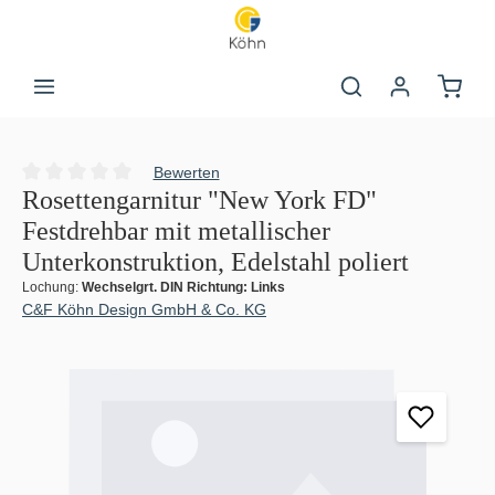
Zum Hauptinhalt springen
Warenk
Bewerten
Durchschnittliche Bewertung von 0 von 5 Sternen
Rosettengarnitur "New York FD"
Festdrehbar mit metallischer
Unterkonstruktion, Edelstahl poliert
Lochung:
Wechselgrt. DIN Richtung: Links
C&F Köhn Design GmbH & Co. KG
Bildergalerie überspringen