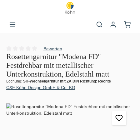
Zum Hauptinhalt springen
Warenk
Bewerten
Durchschnittliche Bewertung von 0 von 5 Sternen
Rosettengarnitur "Modena FD"
Festdrehbar mit metallischer
Unterkonstruktion, Edelstahl matt
Lochung:
SH-Wechselgarnitur mit ZA DIN Richtung: Rechts
C&F Köhn Design GmbH & Co. KG
Bildergalerie überspringen