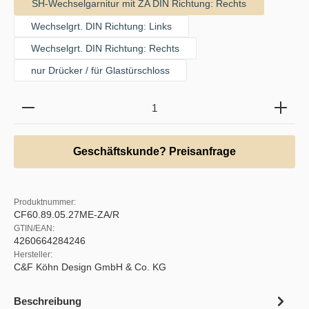
SH-Wechselgarnitur mit ZA DIN Richtung: Rechts
Wechselgrt. DIN Richtung: Links
Wechselgrt. DIN Richtung: Rechts
nur Drücker / für Glastürschloss
Produkt Anzahl: Gib den gewünschten Wert ein oder b
Geschäftskunde? Preisanfrage
Produktnummer:
CF60.89.05.27ME-ZA/R
GTIN/EAN:
4260664284246
Hersteller:
C&F Köhn Design GmbH & Co. KG
Beschreibung